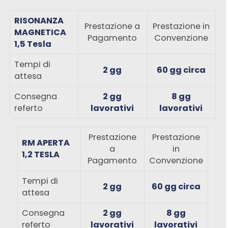
RISONANZA
Prestazione a
Prestazione in
MAGNETICA
Pagamento
Convenzione
1,5 Tesla
Tempi di
2 gg
60 gg circa
attesa
Consegna
2 gg
8 gg
referto
lavorativi
lavorativi
Prestazione
Prestazione
RM APERTA
a
in
1,2 TESLA
Pagamento
Convenzione
Tempi di
2 gg
60 gg circa
attesa
Consegna
2 gg
8 gg
referto
lavorativi
lavorativi