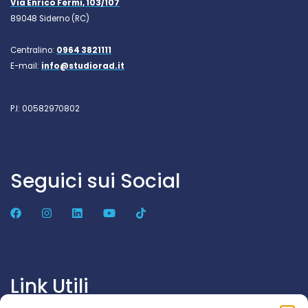
Via Enrico Fermi, 103/107
89048 Siderno (RC)
Centralino:
0964 3821111
E-mail:
info@studiorad.it
P.I: 00582970802
Seguici sui Social
Link Utili