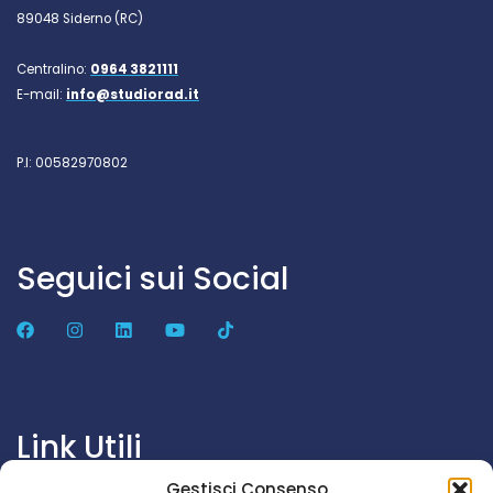
89048 Siderno (RC)
Centralino:
0964 3821111
E-mail:
info@studiorad.it
P.I: 00582970802
Seguici sui Social
Link Utili
Gestisci Consenso