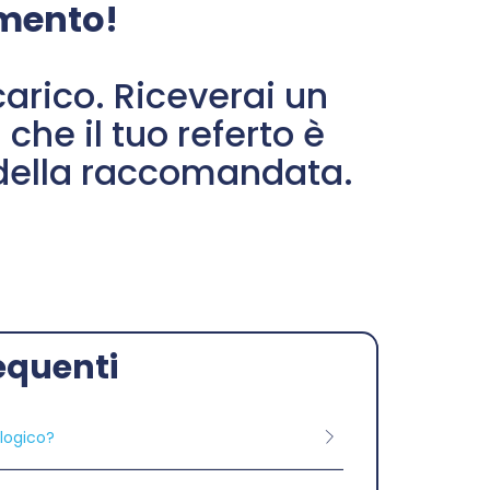
amento!
carico. Riceverai un
che il tuo referto è
e della raccomandata.
quenti
ologico?