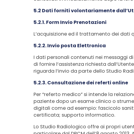
5.2 Dati forniti volontariamente dall’U
5.2.1. Form Invio Prenotazioni
L’acquisizione ed il trattamento dei dati q
5.2.2. Invio posta Elettronica
I dati personali contenuti nei messaggi di
di fornire l’assistenza richiesta dall’Uten
riguarda l’invio da parte dello Studio Radi
5.2.3. Consultazione dei referti online
Per “referto medico” si intende la relazio
paziente dopo un esame clinico o strument
digitali come ad esempio: fascicolo sanit
certificata; supporto informatico.
Lo Studio Radiologico offre ai propri uten
particolare dal DPCM dell’8 agosto 2013. 