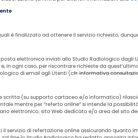
tente
uali è finalizzato ad ottenere il servizio richiesto, dunqu
 posta elettronica inviati allo Studio Radiologico dagli 
te e, in ogni caso, per riscontrare richieste da quest’ulti
ologico di email agli Utenti (c
fr. informativa consultazio
ne scritta (su supporto cartaceo e/o informatico) rilasci
ale mentre per “referto online” si intende la possibilit
ario elettronico; sito Web dedicato e/o area del sito d
ti il servizio di refertazione online assicurando quanto 
A tal fine lo Studio Radiologico ha redatto apposita in