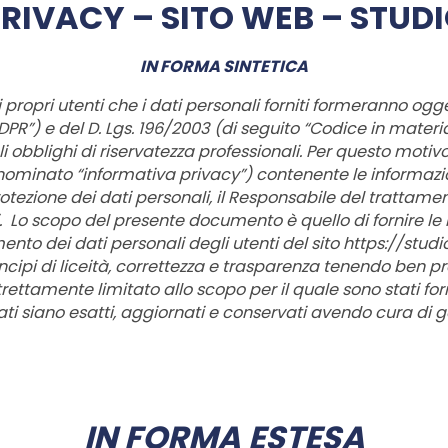
RIVACY – SITO WEB – STUD
IN FORMA SINTETICA
propri utenti che i dati personali forniti formeranno ogge
R”) e del D. Lgs. 196/2003 (di seguito “Codice in materia 
 obblighi di riservatezza professionali. Per questo motivo,
nato “informativa privacy”) contenente le informazioni ut
otezione dei dati personali, il Responsabile del trattame
essati. Lo scopo del presente documento è quello di fornire
ento dei dati personali degli utenti del sito https://studio
incipi di liceità, correttezza e trasparenza tenendo ben pr
ttamente limitato allo scopo per il quale sono stati forniti
dati siano esatti, aggiornati e conservati avendo cura di ga
IN FORMA ESTESA