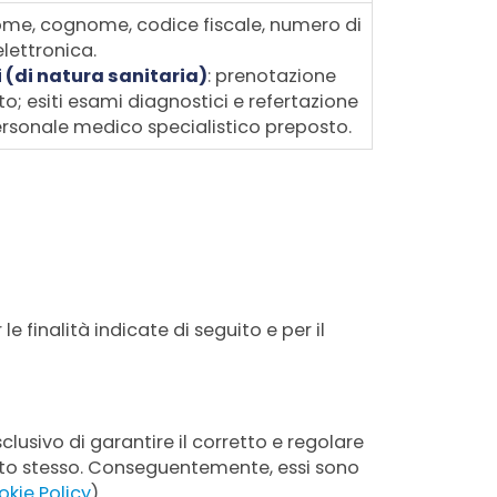
ome, cognome, codice fiscale, numero di
elettronica.
i (di natura sanitaria)
: prenotazione
o; esiti esami diagnostici e refertazione
personale medico specialistico preposto.
e finalità indicate di seguito e per il
lusivo di garantire il corretto e regolare
Sito stesso. Conseguentemente, essi sono
kie Policy
)