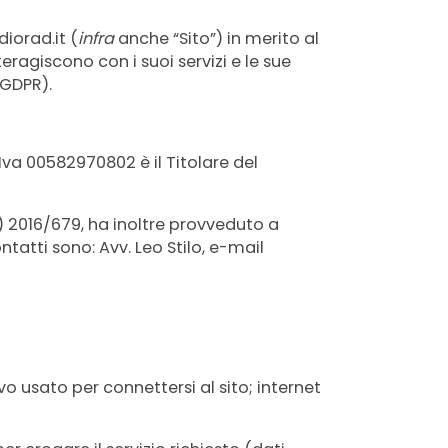
iorad.it (
infra
anche “Sito”) in merito al
eragiscono con i suoi servizi e le sue
(GDPR).
.Iva 00582970802 è il Titolare del
E) 2016/679, ha inoltre provveduto a
tatti sono: Avv. Leo Stilo, e-mail
ivo usato per connettersi al sito; internet