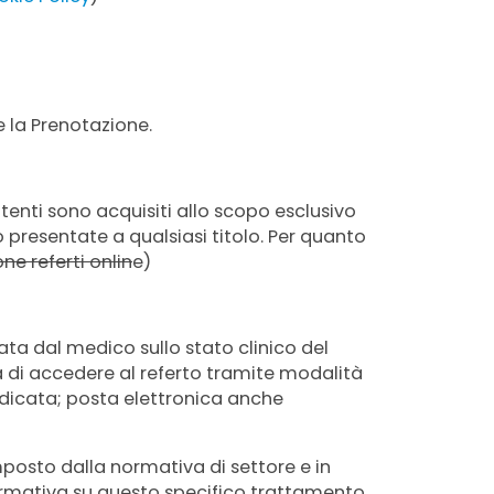
e la Prenotazione.
Utenti sono acquisiti allo scopo esclusivo
mo presentate a qualsiasi titolo. Per quanto
ne referti onlin
e)
ata dal medico sullo stato clinico del
à di accedere al referto tramite modalità
edicata; posta elettronica anche
imposto dalla normativa di settore e in
formativa su questo specifico trattamento