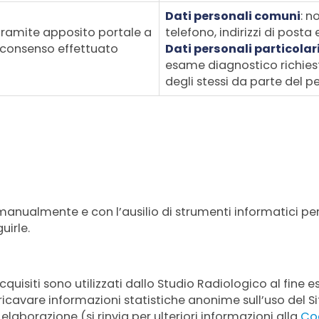
Dati personali comuni
: n
 tramite apposito portale a
telefono, indirizzi di posta 
o consenso effettuato
Dati personali particolar
esame diagnostico richiest
degli stessi da parte del 
 manualmente e con l’ausilio di strumenti informatici per l
irle.
isiti sono utilizzati dallo Studio Radiologico al fine esc
icavare informazioni statistiche anonime sull’uso del 
aborazione (si rinvia per ulteriori informazioni alla
Coo