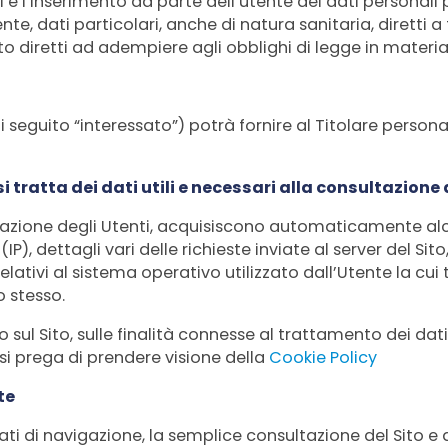
 e l’inserimento da parte dell’utente dei dati personali p
ente, dati particolari, anche di natura sanitaria, diretti a
o diretti ad adempiere agli obblighi di legge in materia
i seguito “interessato”) potrà fornire al Titolare persona
 tratta dei dati utili e necessari alla consultazione d
vigazione degli Utenti, acquisiscono automaticamente alc
 (IP), dettagli vari delle richieste inviate al server del 
i relativi al sistema operativo utilizzato dall’Utente la c
o stesso.
 sul Sito, sulle finalità connesse al trattamento dei dati
si prega di prendere visione della
Cookie Policy
te
i di navigazione, la semplice consultazione del Sito e de