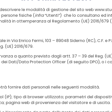
descrivere le modalità di gestione del sito web www.stud
 persone fisiche (
infra
“Utenti”) che lo consultano ed int
nalità in ottemperanza al Regolamento (UE) 2016/679 
e in Via Enrico Fermi, 103 – 89048 Siderno (RC), C.F. e P
eg. (UE) 2016/679.
ervanza a quanto previsto dagli artt. 37 – 39 del Reg. (U
dei Dati/Data Protection Officer (di seguito DPO), o i con
otrà fornire dati personali nelle seguenti modalità.
col (IP); tipo di browser utilizzato; parametri del disposit
ita; pagina web di provenienza del visitatore e di uscita.