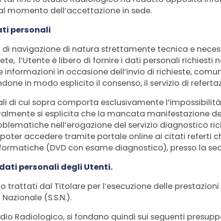
ita al momento dell’accettazione in sede.
ati personali
i di navigazione di natura strettamente tecnica e neces
, l’Utente è libero di fornire i dati personali richiesti ne
e informazioni in occasione dell’invio di richieste, com
done in modo esplicito il consenso, il servizio di referta
i di cui sopra comporta esclusivamente l’impossibilità
ralmente si esplicita che la mancata manifestazione del 
lematiche nell’erogazione del servizio diagnostico ri
oter accedere tramite portale online ai citati referti che
formatiche (DVD con esame diagnostico), presso la sed
dati personali degli Utenti.
o trattati dal Titolare per l’esecuzione delle prestazioni 
azionale (S.S.N.).
udio Radiologico, si fondano quindi sui seguenti presuppo